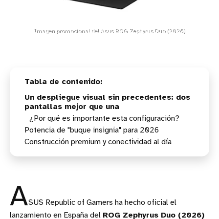
Imagen promocional del Asus ROG Zephyrus Duo (2026)
Un despliegue visual sin precedentes: dos
pantallas mejor que una
¿Por qué es importante esta configuración?
Potencia de "buque insignia" para 2026
Construcción premium y conectividad al día
Versatilidad: mucho más que un portátil
tradicional
A
SUS Republic of Gamers ha hecho oficial el
lanzamiento en España del
ROG Zephyrus Duo (2026)