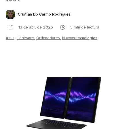
Cristian Do Carmo Rodríguez
13 de abr. de 2026
3 min de lectura
Asus
,
Hardware
,
Ordenadores
,
Nuevas tecnologías