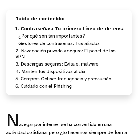
1. Contraseñas: Tu primera línea de defensa
¿Por qué son tan importantes?
Gestores de contraseñas: Tus aliados
2. Navegación privada y segura: El papel de las
VPN
3. Descargas seguras: Evita el malware
¿Qué es y para qué sirve una VPN?
4. Mantén tus dispositivos al día
Aplicaciones móviles: Fíjate en el origen
5. Compras Online: Inteligencia y precaución
Archivos en el ordenador: Analiza antes de abrir
La importancia de actualizar
6. Cuidado con el Phishing
¿Cómo comprobar actualizaciones?
Elige tiendas fiables
Revisa las condiciones
Métodos de pago seguros
N
avegar por internet se ha convertido en una
actividad cotidiana, pero ¿lo hacemos siempre de forma