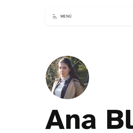
MENÚ
Ana B