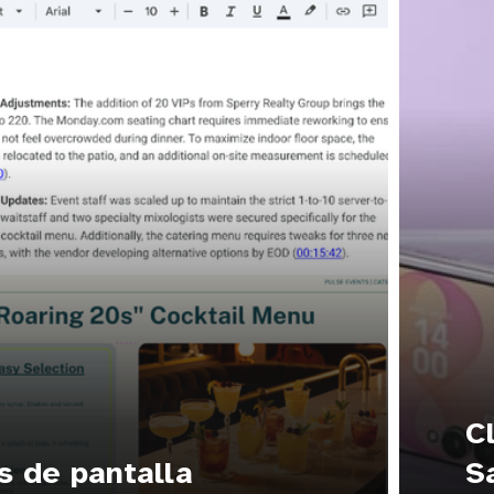
C
s de pantalla
S