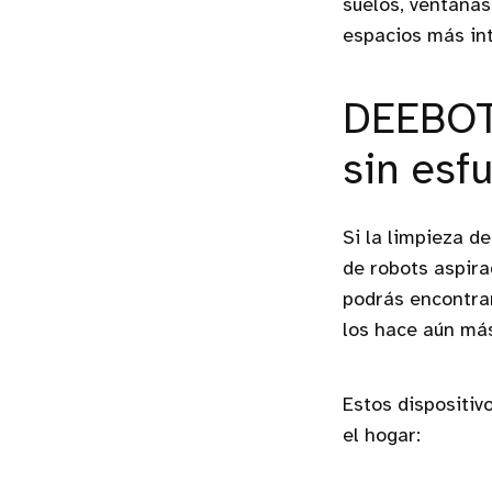
suelos, ventanas
espacios más in
DEEBOT:
sin esf
Si la limpieza d
de robots aspira
podrás encontra
los hace aún más
Estos dispositiv
el hogar: