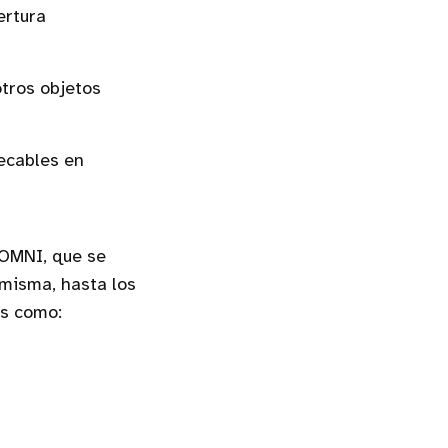
ertura
otros objetos
ecables en
 OMNI, que se
 misma, hasta los
os como: