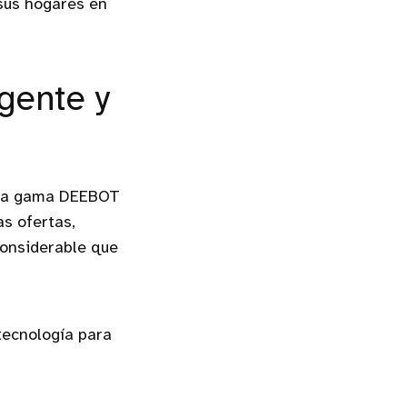
 sus hogares en
gente y
, la gama DEEBOT
as ofertas,
considerable que
tecnología para