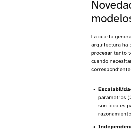
Novedad
modelo
La cuarta gener
arquitectura ha 
procesar tanto 
cuando necesitam
correspondiente
Escalabilida
parámetros (2
son ideales p
razonamiento 
Independenc