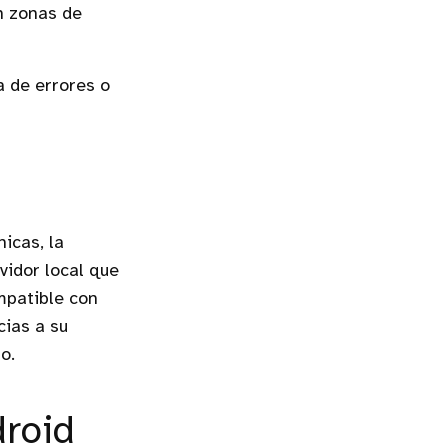
n zonas de
a de errores o
icas, la
vidor local que
mpatible con
cias a su
o.
droid