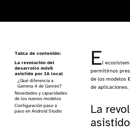
E
La revolución del
l ecosistem
desarrollo móvil
permitirnos pres
asistido por IA local
de los modelos
¿Qué diferencia a
Gemma 4 de Gemini?
de aplicaciones.
Novedades y capacidades
de los nuevos modelos
Configuración paso a
Ollama: El motor
La revo
paso en Android Studio
imprescindible
Ajustes del proveedor
asistido
local