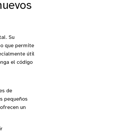
nuevos
al. Su
lo que permite
cialmente útil
onga el código
es de
los pequeños
 ofrecen un
ir