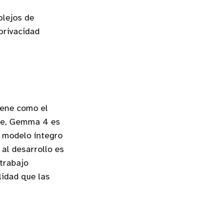
plejos de
privacidad
iene como el
gle, Gemma 4 es
l modelo íntegro
al desarrollo es
trabajo
lidad que las