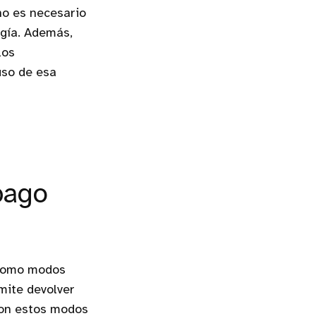
no es necesario
ogía. Además,
los
uso de esa
pago
 como modos
mite devolver
con estos modos