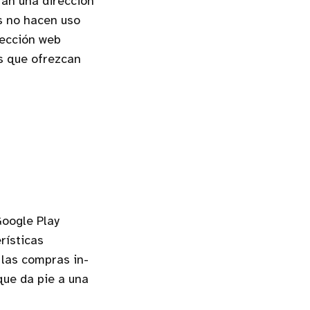
ran una dirección
s no hacen uso
rección web
s que ofrezcan
Google Play
rísticas
 las compras in-
que da pie a una