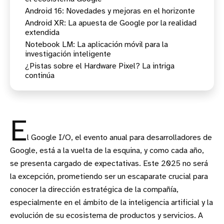
Android 16: Novedades y mejoras en el horizonte
Principios del nuevo lenguaje de diseño
Android XR: La apuesta de Google por la realidad
Características anticipadas
extendida
Notebook LM: La aplicación móvil para la
Integración con Gemini y expectativas
investigación inteligente
¿Pistas sobre el Hardware Pixel? La intriga
Funcionalidades y disponibilidad
continúa
Posibles anuncios sobre la serie Pixel 10
E
l Google I/O, el evento anual para desarrolladores de
Google, está a la vuelta de la esquina, y como cada año,
se presenta cargado de expectativas. Este 2025 no será
la excepción, prometiendo ser un escaparate crucial para
conocer la dirección estratégica de la compañía,
especialmente en el ámbito de la inteligencia artificial y la
evolución de su ecosistema de productos y servicios. A