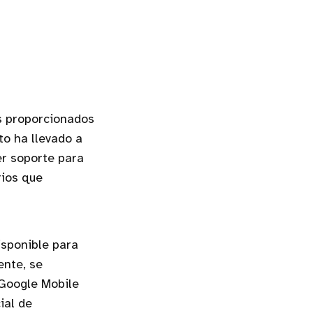
os proporcionados
to ha llevado a
er soporte para
rios que
isponible para
ente, se
 Google Mobile
ial de