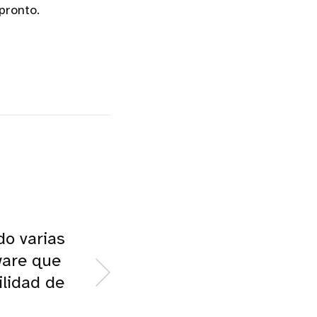
pronto.
do varias
are que
ilidad de