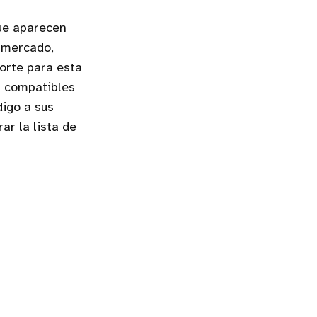
que aparecen
l mercado,
orte para esta
s compatibles
igo a sus
r la lista de