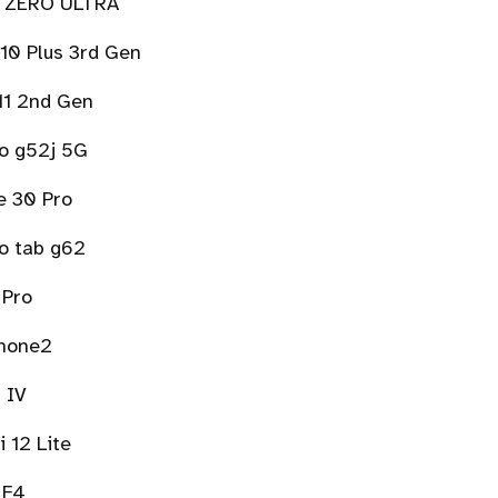
le ZERO ULTRA
10 Plus 3rd Gen
11 2nd Gen
o g52j 5G
e 30 Pro
o tab g62
 Pro
Phone2
 IV
 12 Lite
 F4