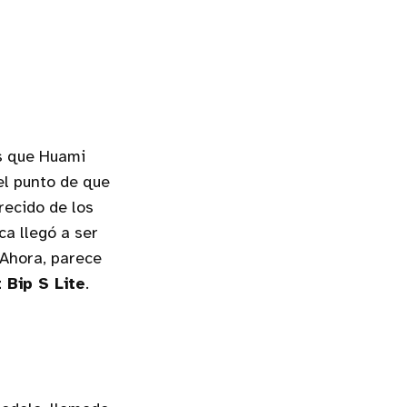
os que Huami
el punto de que
recido de los
a llegó a ser
 Ahora, parece
 Bip S Lite
.