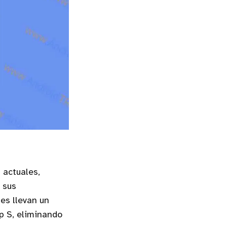
p
actuales,
 sus
es llevan un
ip S, eliminando