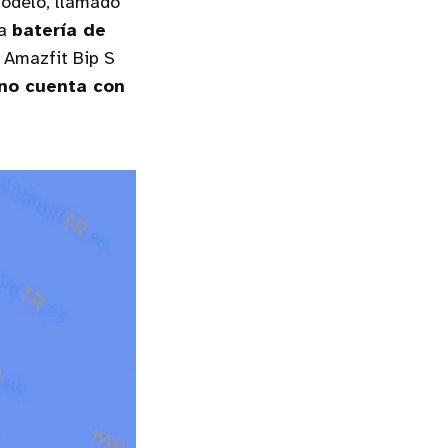
odelo, llamado
na
batería de
 Amazfit Bip S
 no cuenta con