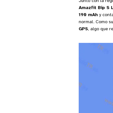
Junto con la reg
Amazfit Bip S L
190 mAh
y cont
normal. Como suc
GPS
, algo que r