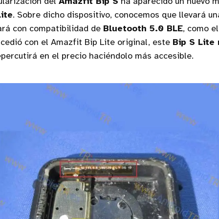
ularización del
Amazfit Bip S
ha aparecido un nuevo m
ite
. Sobre dicho dispositivo, conocemos que llevará u
ará con compatibilidad de
Bluetooth 5.0 BLE
, como el
edió con el Amazfit Bip Lite original, este
Bip S Lite
epercutirá en el precio haciéndolo más accesible.