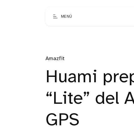
MENÚ
Amazfit
Huami prep
“Lite” del 
GPS