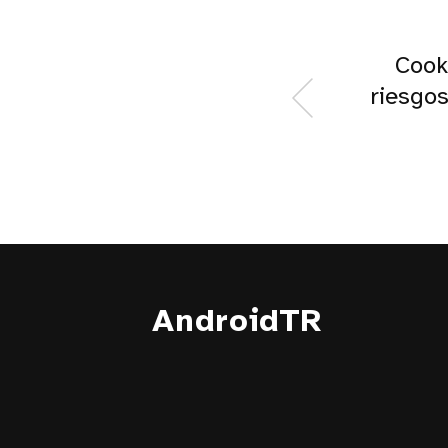
Cook
riesgo
AndroidTR