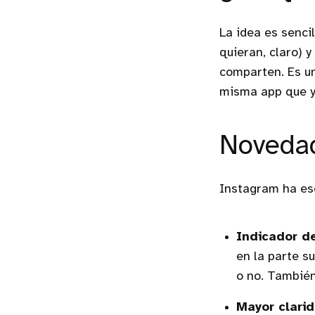
La idea es senci
quieran, claro) 
comparten. Es un
misma app que ya
Novedad
Instagram ha es
Indicador de
en la parte s
o no. También
Mayor clarid