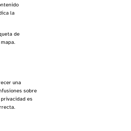
ontenido
dica la
queta de
l mapa.
recer una
onfusiones sobre
 privacidad es
rrecta.