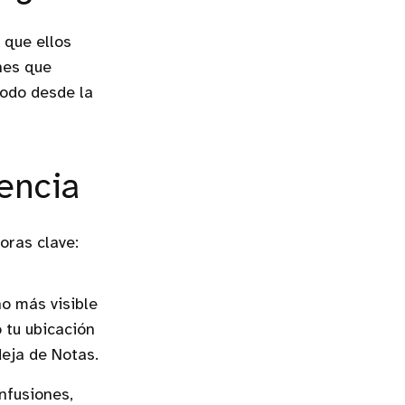
 que ellos
ones que
todo desde la
encia
oras clave:
o más visible
 tu ubicación
deja de Notas.
nfusiones,