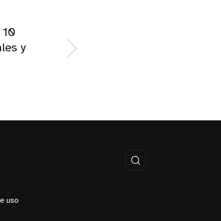
 10
les y
e uso