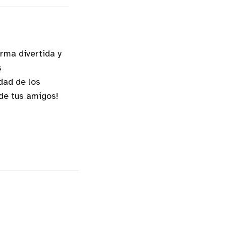
rma divertida y
s
dad de los
 de tus amigos!