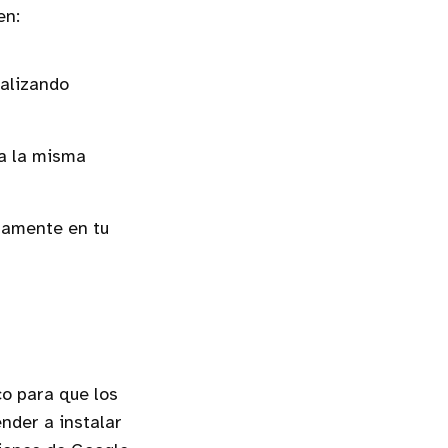
en:
ealizando
 a la misma
ctamente en tu
co para que los
nder a instalar