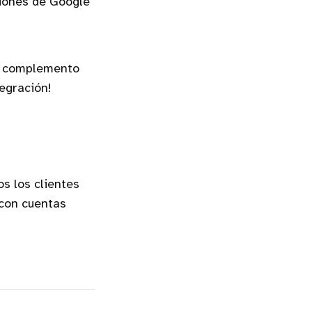
ciones de Google
 el complemento
tegración!
s los clientes
 con cuentas