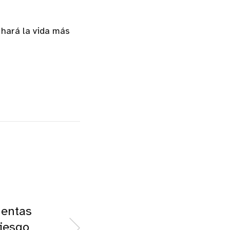
 hará la vida más
uentas
iesgo