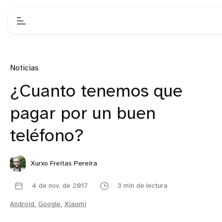
Noticias
¿Cuanto tenemos que
pagar por un buen
teléfono?
Xurxo Freitas Pereira
4 de nov. de 2017
3 min de lectura
Android
,
Google
,
Xiaomi