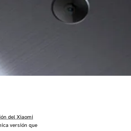
ón del Xiaomi
nica versión que