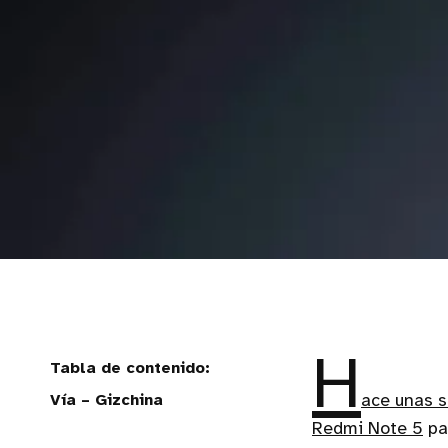
H
Vía – Gizchina
ace unas 
Redmi Note 5
pa