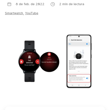
8 de feb. de 2022
2 min de lectura
Smartwatch
,
YouTube