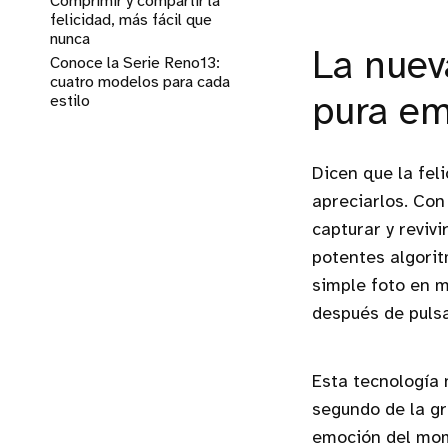
Comprimir y compartir la
felicidad, más fácil que
nunca
La nuev
Conoce la Serie Reno13:
cuatro modelos para cada
estilo
pura e
Dicen que la fel
apreciarlos. Con
capturar y reviv
potentes algorit
simple foto en m
después de pulsa
Esta tecnología 
segundo de la gr
emoción del mom