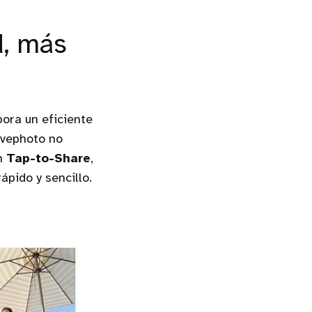
d, más
ora un eficiente
ivephoto no
ón
Tap-to-Share
,
ápido y sencillo.