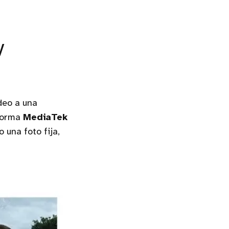
y
deo a una
aforma
MediaTek
 una foto fija,