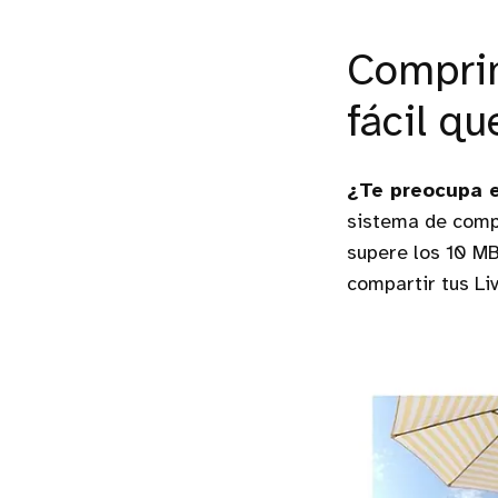
Comprim
fácil q
¿Te preocupa e
sistema de comp
supere los 10 MB
compartir tus Li