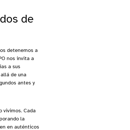
ndos de
 nos detenemos a
PO nos invita a
ias a sus
 allá de una
egundos antes y
o vivimos. Cada
rporando la
en en auténticos