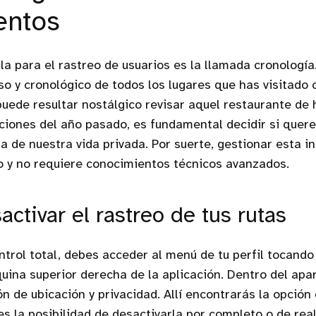
entos
lla para el rastreo de usuarios es la llamada cronología
so y cronológico de todos los lugares que has visitado 
puede resultar nostálgico revisar aquel restaurante de
aciones del año pasado, es fundamental decidir si que
 de nuestra vida privada. Por suerte, gestionar esta i
o y no requiere conocimientos técnicos avanzados.
ctivar el rastreo de tus rutas
ntrol total, debes acceder al menú de tu perfil tocand
quina superior derecha de la aplicación. Dentro del apa
ón de ubicación y privacidad. Allí encontrarás la opción
es la posibilidad de desactivarla por completo o de rea