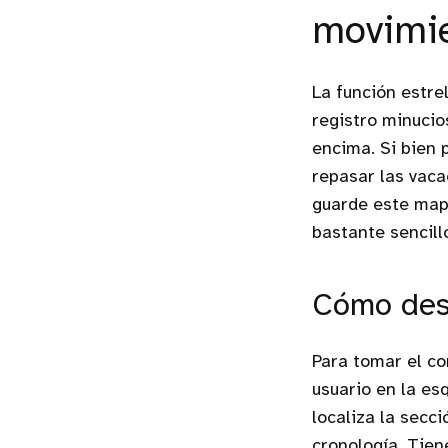
movimi
La función estre
registro minucio
encima. Si bien 
repasar las vac
guarde este mapa
bastante sencill
Cómo desa
Para tomar el co
usuario en la es
localiza la secci
cronología. Tien