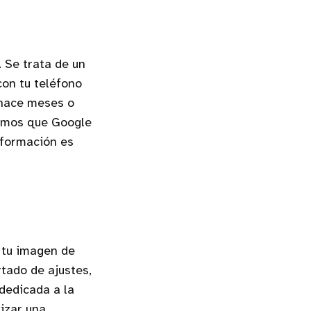
. Se trata de un
con tu teléfono
 hace meses o
remos que Google
nformación es
o tu imagen de
rtado de ajustes,
 dedicada a la
lizar una