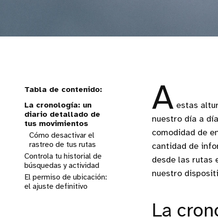
A
La cronología: un
estas altu
diario detallado de
nuestro día a dí
tus movimientos
comodidad de enc
Cómo desactivar el
rastreo de tus rutas
cantidad de info
Controla tu historial de
desde las rutas
búsquedas y actividad
nuestro dispositi
El permiso de ubicación:
Limpieza automática: la
el ajuste definitivo
opción más cómoda
Ajustes recomendados
La crono
en el sistema operativo