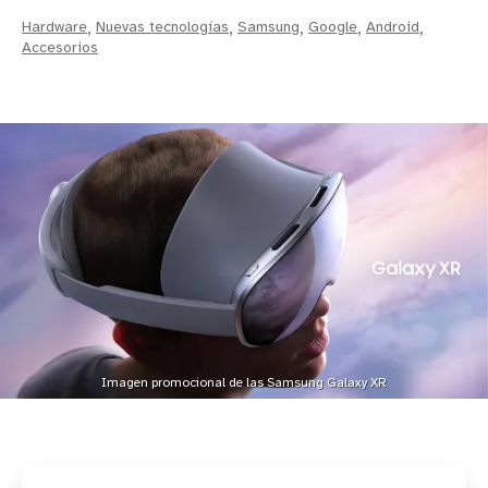
Hardware
,
Nuevas tecnologías
,
Samsung
,
Google
,
Android
,
Accesorios
Imagen promocional de las Samsung Galaxy XR