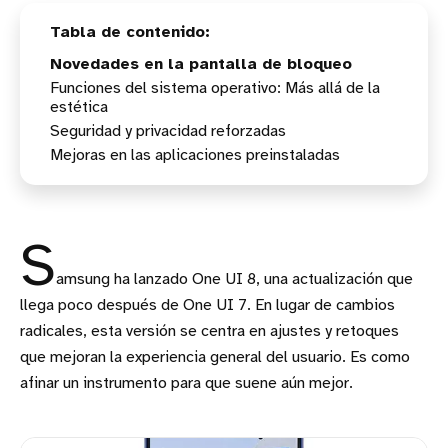
Novedades en la pantalla de bloqueo
Funciones del sistema operativo: Más allá de la
estética
Seguridad y privacidad reforzadas
Modos y rutinas inteligentes
Mejoras en las aplicaciones preinstaladas
Mejoras en la pantalla dividida
Carpeta segura: Oculta tus secretos
Quick Share: Compartir archivos de forma más
sencilla
Selección con IA: Más rápida y con más opciones
S
amsung ha lanzado One UI 8, una actualización que
llega poco después de One UI 7. En lugar de cambios
radicales, esta versión se centra en ajustes y retoques
que mejoran la experiencia general del usuario. Es como
afinar un instrumento para que suene aún mejor.