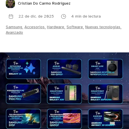
Cristian Do Carmo Rodríguez
22 de dic. de 2025
4 min de lectura
Samsung
,
Accesorios
,
Hardware
,
Software
,
Nuevas tecnologías
,
Avanzado