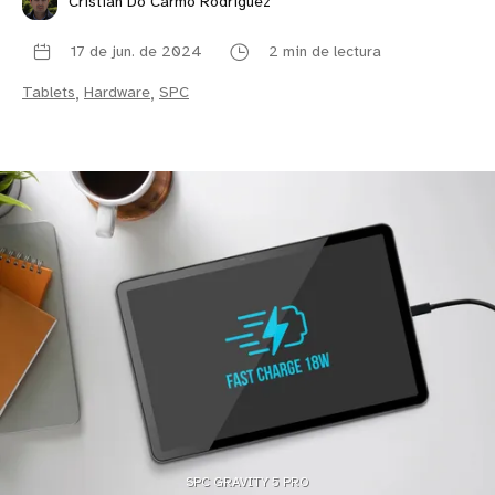
Cristian Do Carmo Rodríguez
17 de jun. de 2024
2 min de lectura
Tablets
,
Hardware
,
SPC
SPC GRAVITY 5 PRO