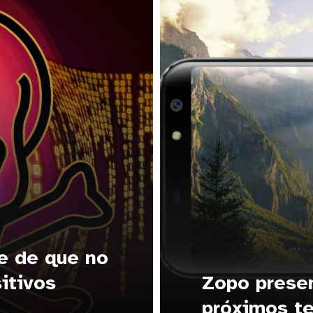
e de que no
itivos
Zopo presen
próximos te