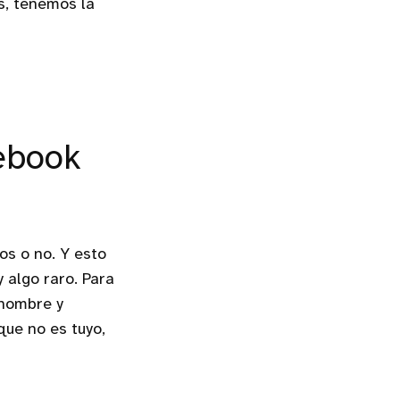
s, tenemos la
ebook
s o no. Y esto
 algo raro. Para
 nombre y
que no es tuyo,