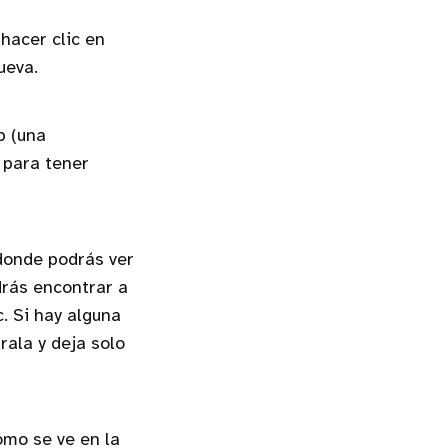
hacer clic en
ueva.
b (una
 para tener
 donde podrás ver
drás encontrar a
c. Si hay alguna
ala y deja solo
omo se ve en la