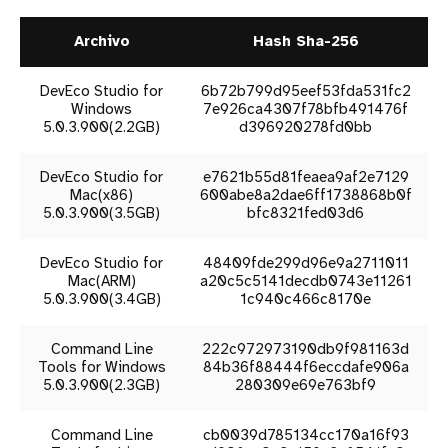
Archivo
Hash Sha-256
DevEco Studio for
6b72b799d95eef53fda531fc2
Windows
7e926ca4307f78bfb491476f
5.0.3.900(2.2GB)
d396920278fd0bb
DevEco Studio for
e7621b55d81feaea9af2e7129
Mac(x86)
600abe8a2dae6ff1738868b0f
5.0.3.900(3.5GB)
bfc8321fed03d6
DevEco Studio for
48409fde299d96e9a2711011
Mac(ARM)
a20c5c5141decdb0743e11261
5.0.3.900(3.4GB)
1c940c466c8170e
Command Line
222c972973190db9f981163d
Tools for Windows
84b36f88444f6eccdafe906a
5.0.3.900(2.3GB)
280309e69e763bf9
Command Line
cb0039d785134cc170a16f93