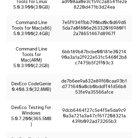
Tools for Linux
ad908aa0e3c159c2a8541fe2e
5.0.3.900(3.0GB)
8220d471b3d24ea
Command Line
7e5f934ffbb790bd0c0d69d6
Tools for Mac(x86)
5da7a0f806e26332016980f1
5.0.3.900(2.4GB)
2a78651467d8967f
Command Line
6bb189b87bcbe00181e30214
Tools for
90a3a1a2f922e531c5460f2b8
Mac(ARM)
c7475b5f2ff03c3
5.0.3.900(2.2GB)
de7b6ee9a832e89f60caa93b1
DevEco CodeGenie
d771640a0cb0bddff4fd56b8
0.408.3.0(32.8MB)
53fe9a35566afce
DevEco Testing for
9dcb6464f27c5e4f5e5da9c9
Windows
0a3a721a3a47cf617208321a
5.0.7.200(365.5MB
439b092ad73265b3
)