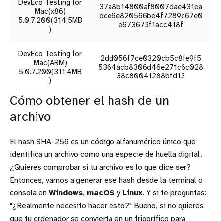
DevEco Testing for
37a8b14800af8007dae431ea
Mac(x86)
dce6e820566be4f7289c67e0
5.0.7.200(314.5MB
e673673f1acc418f
)
DevEco Testing for
2dd056f7ce0320cb5c8fe9f5
Mac(ARM)
5364acb8306d46e271c6c028
5.0.7.200(311.4MB
38c80041288bfd13
)
Cómo obtener el hash de un
archivo
El hash SHA-256 es un código alfanumérico único que
identifica un archivo como una especie de huella digital.
¿Quieres comprobar si tu archivo es lo que dice ser?
Entonces, vamos a generar ese hash desde la terminal o
consola en
Windows
,
macOS
y
Linux
. Y si te preguntas:
"¿Realmente necesito hacer esto?" Bueno, si no quieres
que tu ordenador se convierta en un frigorífico para