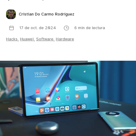
Cristian Do Carmo Rodríguez
17 de oct. de 2024
6 min de lectura
Hacks
,
Huawei
,
Software
,
Hardware