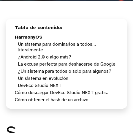
HarmonyOS
Un sistema para dominarlos a todos...
literalmente
¿Android 2.0 o algo más?
La excusa perfecta para deshacerse de Google
¿Un sistema para todos o solo para algunos?
Un sistema en evolución
DevEco Studio NEXT
Cómo descargar DevEco Studio NEXT gratis.
Cómo obtener el hash de un archivo
Comprueba las firmas.
Generar el hash SHA-256 en Windows
Generar el hash SHA-256 en macOS
Generar el hash SHA-256 en Linux