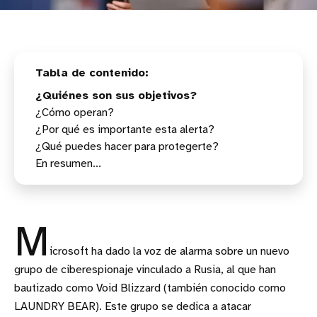
¿Quiénes son sus objetivos?
¿Cómo operan?
¿Por qué es importante esta alerta?
¿Qué puedes hacer para protegerte?
En resumen...
Refuerzo de la identidad y la autenticación
Refuerzo de la seguridad del correo electrónico
Refuerzo contra la actividad posterior a la
intrusión
M
icrosoft ha dado la voz de alarma sobre un nuevo
grupo de ciberespionaje vinculado a Rusia, al que han
bautizado como Void Blizzard (también conocido como
LAUNDRY BEAR). Este grupo se dedica a atacar