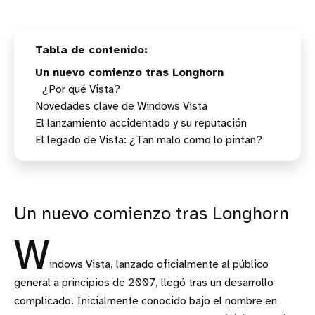
Un nuevo comienzo tras Longhorn
¿Por qué Vista?
Novedades clave de Windows Vista
El lanzamiento accidentado y su reputación
La revolución visual: Windows Aero
El legado de Vista: ¿Tan malo como lo pintan?
Funcionalidad en el escritorio: Sidebar y gadgets
Un paso adelante en seguridad
Un nuevo comienzo tras Longhorn
W
indows Vista, lanzado oficialmente al público
general a principios de 2007, llegó tras un desarrollo
complicado. Inicialmente conocido bajo el nombre en