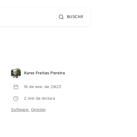
BUSCAR
Xurxo Freitas Pereira
16 de ene. de 2023
2 min de lectura
Software
,
Opinión