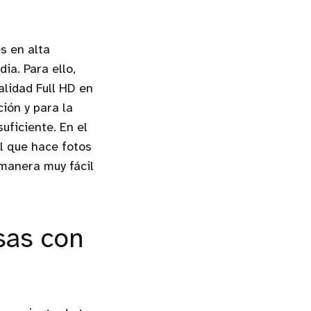
s en alta
ia. Para ello,
lidad Full HD en
ión y para la
uficiente. En el
l que hace fotos
 manera muy fácil
sas con