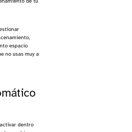
cenamiento de tu
gestionar
macenamiento,
nto espacio
que no usas muy a
omático
activar dentro