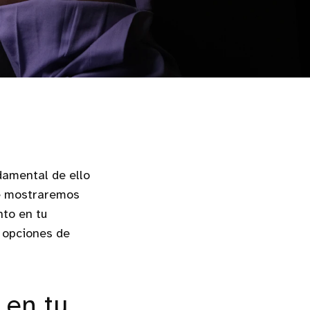
damental de ello
te mostraremos
to en tu
 opciones de
 en tu