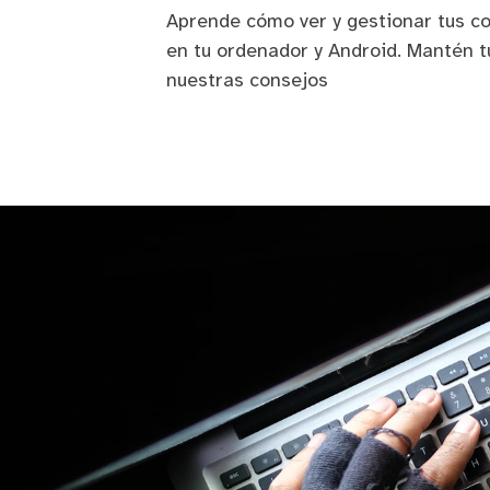
Aprende cómo ver y gestionar tus 
en tu ordenador y Android. Mantén t
nuestras consejos