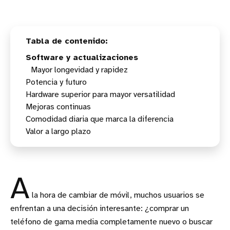
Software y actualizaciones
Mayor longevidad y rapidez
Potencia y futuro
Hardware superior para mayor versatilidad
Hardware preparado para la IA
Mejoras continuas
Comodidad diaria que marca la diferencia
Funciones añadidas post-lanzamiento
Valor a largo plazo
Pequeños detalles, gran impacto
A
la hora de cambiar de móvil, muchos usuarios se
enfrentan a una decisión interesante: ¿comprar un
teléfono de gama media completamente nuevo o buscar