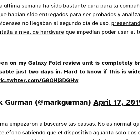
a última semana ha sido bastante dura para la compañ
que habían sido entregados para ser probados y analiz
idenses no llegaban al segundo día de uso,
presentand
ntalla a nivel de hardware
que impedían poder usar el t
en on my Galaxy Fold review unit is completely b
able just two days in. Hard to know if this is wi
pic.twitter.com/G0OHj3DQHw
k Gurman (@markgurman)
April 17, 201
ema empezaron a buscarse las causas. No es normal q
teléfono sabiendo que el dispositivo aguanta solo dos d