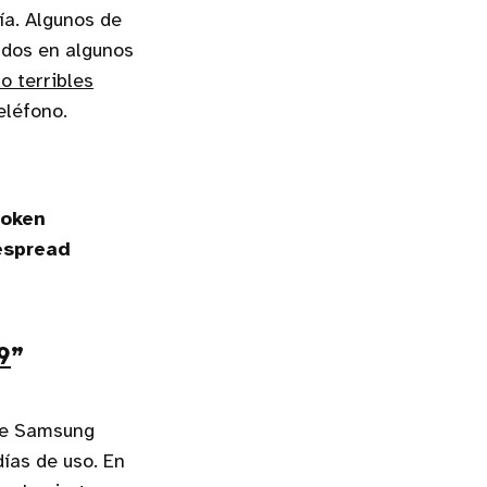
ía. Algunos de
ados en algunos
o terribles
eléfono.
roken
despread
9
ue Samsung
ías de uso. En