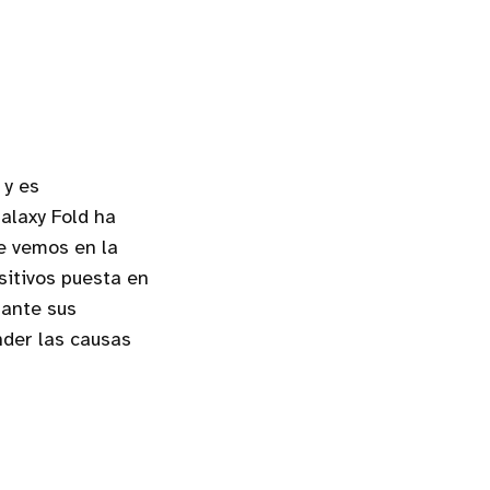
 y es
alaxy Fold ha
e vemos en la
sitivos puesta en
 ante sus
nder las causas