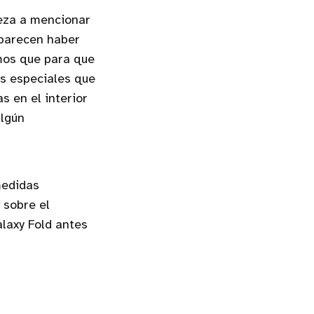
eza a mencionar
 parecen haber
mos que para que
as especiales que
s en el interior
algún
medidas
 sobre el
alaxy Fold antes