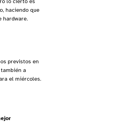
ro lo cierto es
to, haciendo que
e hardware.
tos previstos en
 también a
ra el miércoles.
ejor