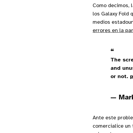
Como decimos, l
los Galaxy Fold 
medios estadoun
errores en la pa
The scre
and unus
or not.
— Mar
Ante este probl
comercialice un 