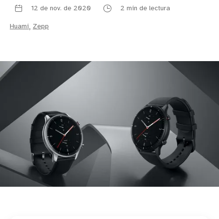
12 de nov. de 2020
2 min de lectura
Huami
,
Zepp