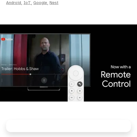
Android
,
IoT
,
Google
,
Nest