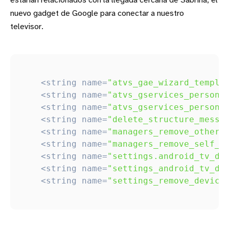
estarían relacionados con la llegada cercana de Sabrina, el
nuevo gadget de Google para conectar a nuestro
televisor.
<
string
name
=
"atvs_gae_wizard_templa
<
string
name
=
"atvs_gservices_persona
<
string
name
=
"atvs_gservices_persona
<
string
name
=
"delete_structure_messa
<
string
name
=
"managers_remove_other_
<
string
name
=
"managers_remove_self_m
<
string
name
=
"settings.android_tv_de
<
string
name
=
"settings_android_tv_de
<
string
name
=
"settings_remove_device